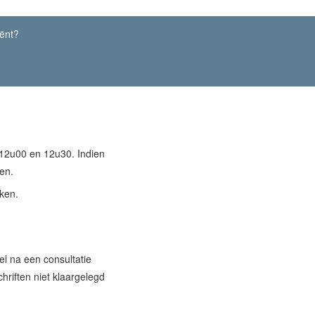
ënt?
 12u00 en 12u30. Indien
en.
ken.
l na een consultatie
riften niet klaargelegd